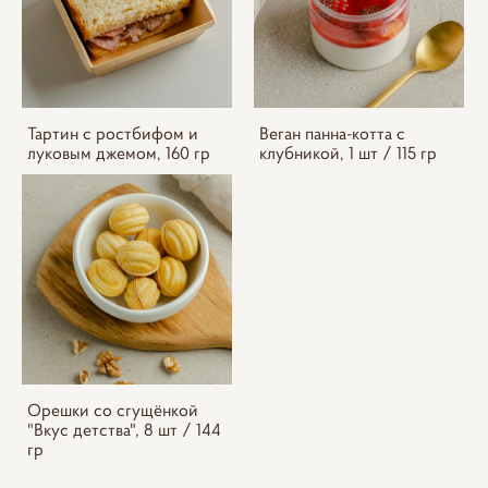
Тартин с ростбифом и
Веган панна-котта с
луковым джемом, 160 гр
клубникой, 1 шт / 115 гр
Орешки со сгущёнкой
"Вкус детства", 8 шт / 144
гр