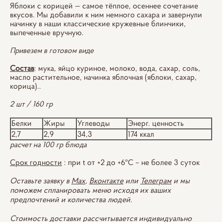
Яблоки с корицей — самое тёплое, осеннее сочетание
вкусов. Мы добавили к ним немного сахара и завернули
начинку в наши классические кружевные блинчики,
выпеченные вручную.
Привезем в готовом виде
Состав
: мука, яйцо куриное, молоко, вода, сахар, соль,
масло растительное, начинка яблочная (яблоки, сахар,
корица)..
2 шт / 160 гр
Белки
Жиры
Углеводы
Энерг. ценность
2,7
2,9
34,3
174 ккал
расчет на 100 гр блюда
Срок годности
: при t от +2 до +6°С – не более 3 суток
Оставьте заявку в
Max
,
Вконтакте
или
Телеграм
и мы
поможем спланировать меню исходя их ваших
предпочтений и количества людей.
Стоимость доставки рассчитывается индивидуально