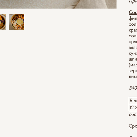
При
Сос
фил
сол
кра
сол
пря
вял
кун
шпи
(ма
зер
лим
340
Бе
12,
рас
Сро