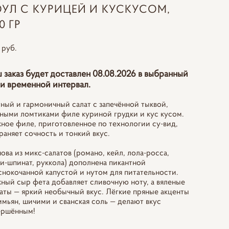
ОУЛ С КУРИЦЕЙ И КУСКУСОМ,
0 ГР
 pуб.
 заказ будет доставлен 08.08.2026 в выбранный
и временной интервал.
ный и гармоничный салат с запечённой тыквой,
ными ломтиками филе куриной грудки и кус кусом.
ное филе, приготовленное по технологии су-вид,
раняет сочность и тонкий вкус.
ова из микс‑салатов (романо, кейл, лола‑росса,
и‑шпинат, руккола) дополнена пикантной
снокочанной капустой и нутом для питательности.
ный сыр фета добавляет сливочную ноту, а вяленые
аты — яркий необычный вкус. Лёгкие пряные акценты
имьян, шичими и сванская соль — делают вкус
ершённым!