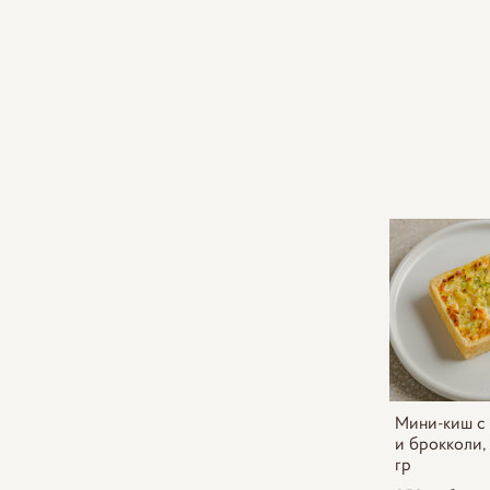
Мини-киш с
и брокколи, 
гр