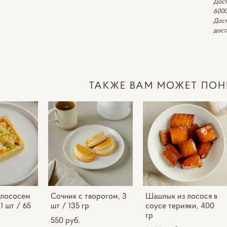
Дост
6000
Дост
дост
ТАКЖЕ ВАМ МОЖЕТ ПОН
 лососем
Сочник с творогом, 3
Шашлык из лосося в
1 шт / 65
шт / 135 гр
соусе терияки, 400
гр
550 pуб.