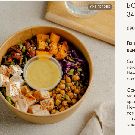
Б
УЖЕ ГОТОВО
34
890
Ваш
вам
Сыт
неж
Неж
сох
Осн
мин
кра
Неж
том
— т
зав