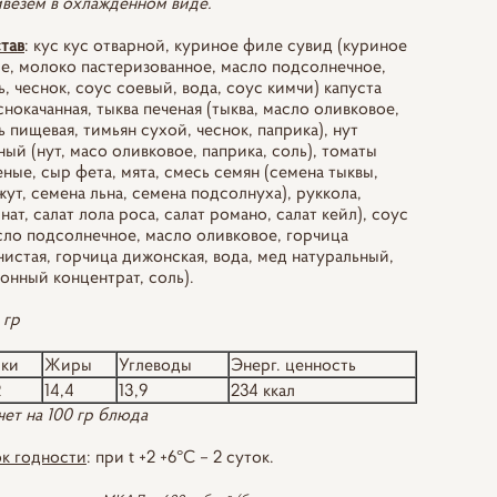
везем в охлажденном виде.
тав
: кус кус отварной, куриное филе сувид (куриное
е, молоко пастеризованное, масло подсолнечное,
ь, чеснок, соус соевый, вода, соус кимчи) капуста
снокачанная, тыква печеная (тыква, масло оливковое,
ь пищевая, тимьян сухой, чеснок, паприка), нут
ный (нут, масо оливковое, паприка, соль), томаты
еные, сыр фета, мята, смесь семян (семена тыквы,
жут, семена льна, семена подсолнуха), руккола,
нат, салат лола роса, салат романо, салат кейл), соус
сло подсолнечное, масло оливковое, горчица
нистая, горчица дижонская, вода, мед натуральный,
онный концентрат, соль).
 гр
лки
Жиры
Углеводы
Энерг. ценность
2
14,4
13,9
234 ккал
чет на 100 гр блюда
к годности
: при t +2 +6°С – 2 суток.