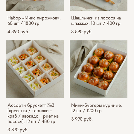
Набор «Микс пирожков»,
Шашлычки из лосося на
60 шт / 1800 гр
шпажках, 10 шт / 400 гр
4 390 pуб.
3 590 pуб.
Ассорти брускетт №3
Мини-бургеры куриные,
(креветка / терияки +
12 шт / 1200 гр
краб / авокадо + риет из
3 990 pуб.
лосося), 12 шт / 480 гр
3 870 pуб.