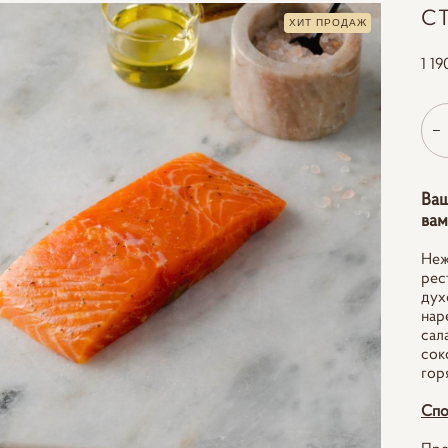
СТ
ХИТ ПРОДАЖ
1 19
Ваш
вам
Неж
рес
дух
нар
сал
сок
гор
Спо