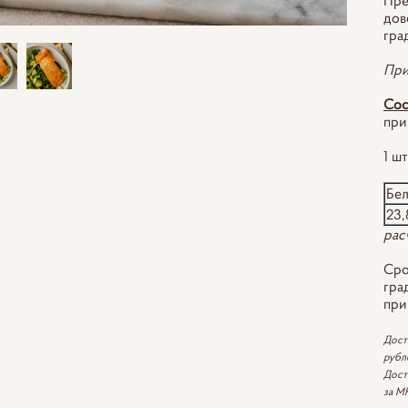
Пре
дов
гра
При
Сос
при
1 шт
Бе
23,
рас
Сро
гра
при
Дост
рубл
Дост
за М