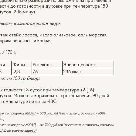
дварительно разморозить. Выложить на противень и
ести до готовности в духовке при температуре 180
дусов 12-15 минут.
везём в замороженном виде.
тав
: стейк лосося, масло оливковое, соль морская,
права перечно-лимонная.
. / 170 г.
лки
Жиры
Углеводы
Энерг. ценность
8
12,3
7,6
236 ккал
чет на 100 гр блюда
к годности: 3 суток при температуре +2-(+6)
дусов. Можно замораживать, срок хранения 90 дней
 температуре не выше -18С.
авка в пределах МКАД — 600 рублей (бесплатная доставка от 6000
ей)
авка за пределы МКАД — от 700 рублей (рассчитать стоимость доставки
КАД по вашему адресу)