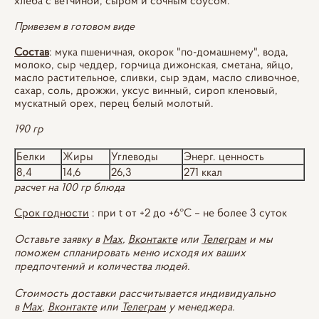
хлеба с ветчиной, сыром и сочным соусом.
Привезем в готовом виде
Состав
: мука пшеничная, окорок "по-домашнему", вода,
молоко, сыр чеддер, горчица дижонская, сметана, яйцо,
масло растительное, сливки, сыр эдам, масло сливочное,
сахар, соль, дрожжи, уксус винный, сироп кленовый,
мускатный орех, перец белый молотый.
190 гр
Белки
Жиры
Углеводы
Энерг. ценность
8,4
14,6
26,3
271 ккал
расчет на 100 гр блюда
Срок годности
: при t от +2 до +6°С – не более 3 суток
Оставьте заявку в
Max
,
Вконтакте
или
Телеграм
и мы
поможем спланировать меню исходя их ваших
предпочтений и количества людей.
Стоимость доставки рассчитывается индивидуально
в
Max
,
Вконтакте
или
Телеграм
у менеджера.