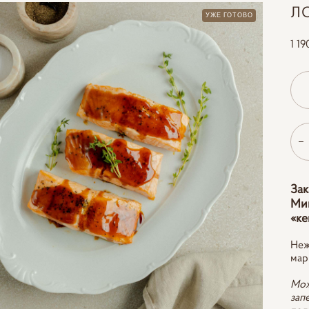
ЛО
УЖЕ ГОТОВО
1 19
Зак
Мин
«ке
Неж
мар
Мож
зап