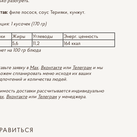
ько разогреть.
тав:
филе лосося, соус Терияки, кунжут.
ция: 1 кусочек (170 гр)
лки
Жиры
Углеводы
Энерг. ценность
5,6
11,2
164 ккал
чет на 100 гр блюда
авьте заявку в
Max
,
Вконтакте
или
Телеграм
и мы
ожем спланировать меню исходя их ваших
дпочтений и количества людей.
имость доставки рассчитывается индивидуально
ax
,
Вконтакте
или
Телеграм
у менеджера.
РАВИТЬСЯ