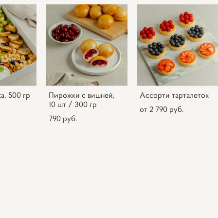
а, 500 гр
Пирожки с вишней,
Ассорти тарталеток
10 шт / 300 гр
от 2 790 pуб.
790 pуб.