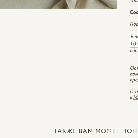
тол
Cос
Пор
Бе
17,0
рас
Ост
пом
пре
Сто
в
M
ТАКЖЕ ВАМ МОЖЕТ ПОН