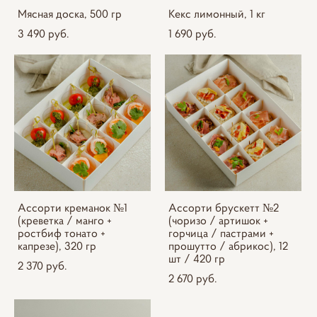
Мясная доска, 500 гр
Кекс лимонный, 1 кг
3 490 pуб.
1 690 pуб.
Ассорти креманок №1
Ассорти брускетт №2
(креветка / манго +
(чоризо / артишок +
ростбиф тонато +
горчица / пастрами +
капрезе), 320 гр
прошутто / абрикос), 12
шт / 420 гр
2 370 pуб.
2 670 pуб.