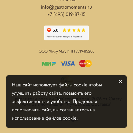
info@gastromoments.ru
+7 (495) 019-87-15
ООО "Лилу Ма", ИНН
7719415208
Наш сайт использует файлы cookie чтобы
улучшить работу сайта, повысить его
Победители премии "Кейтеринг года" 2026 от Catery
эффективность и удобство. Продолжая
Awards в номинации "Лучшая B2B-доставка"
использовать сайт, вы соглашаетесь на
использование файлов cookie.
сайт от vigbo