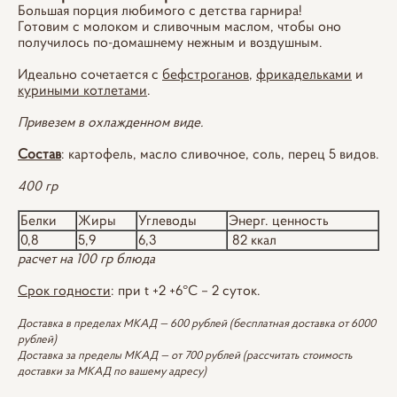
Большая порция любимого с детства гарнира!
Готовим с молоком и сливочным маслом, чтобы оно
получилось по-домашнему нежным и воздушным.
Идеально сочетается с
бефстроганов
,
фрикадельками
и
куриными котлетами
.
Привезем в охлажденном виде.
Состав
: картофель, масло сливочное, соль, перец 5 видов.
400 гр
Белки
Жиры
Углеводы
Энерг. ценность
0,8
5,9
6,3
82 ккал
расчет на 100 гр блюда
Срок годности
: при t +2 +6°С – 2 суток.
Доставка в пределах МКАД — 600 рублей (бесплатная доставка от 6000
рублей)
Доставка за пределы МКАД — от 700 рублей (рассчитать стоимость
доставки за МКАД по вашему адресу)