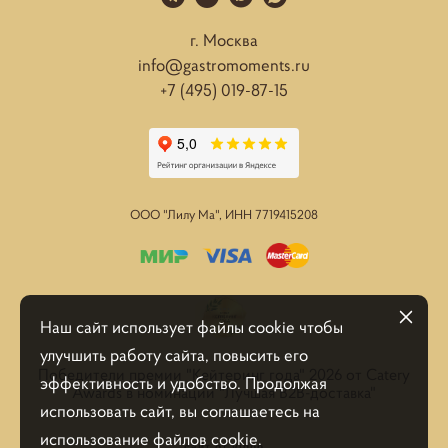
г. Москва
info@gastromoments.ru
+7 (495) 019-87-15
ООО "Лилу Ма", ИНН
7719415208
Наш сайт использует файлы cookie чтобы
улучшить работу сайта, повысить его
Победители премии "Кейтеринг года" 2026 от Catery
эффективность и удобство. Продолжая
Awards в номинации "Лучшая B2B-доставка"
использовать сайт, вы соглашаетесь на
использование файлов cookie.
сайт от vigbo