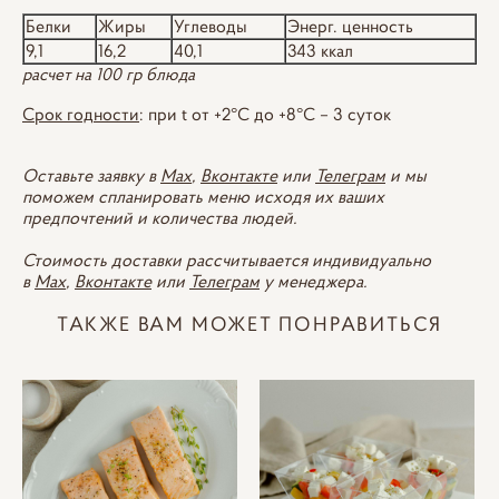
Белки
Жиры
Углеводы
Энерг. ценность
9,1
16,2
40,1
343 ккал
расчет на 100 гр блюда
Срок годности
: при t от +2°С до +8°С – 3 суток
Оставьте заявку в
Max
,
Вконтакте
или
Телеграм
и мы
поможем спланировать меню исходя их ваших
предпочтений и количества людей.
Стоимость доставки рассчитывается индивидуально
в
Max
,
Вконтакте
или
Телеграм
у менеджера.
ТАКЖЕ ВАМ МОЖЕТ ПОНРАВИТЬСЯ