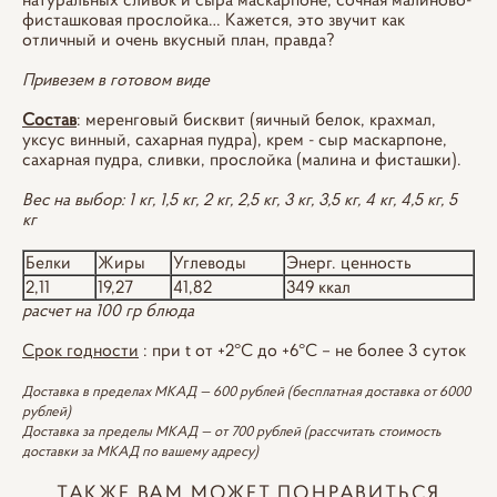
фисташковая прослойка… Кажется, это звучит как
отличный и очень вкусный план, правда?
Привезем в готовом виде
Состав
: меренговый бисквит (яичный белок, крахмал,
уксус винный, сахарная пудра), крем - сыр маскарпоне,
сахарная пудра, сливки, прослойка (малина и фисташки).
Вес на выбор: 1 кг, 1,5 кг, 2 кг, 2,5 кг, 3 кг, 3,5 кг, 4 кг, 4,5 кг, 5
кг
Белки
Жиры
Углеводы
Энерг. ценность
2,11
19,27
41,82
349 ккал
расчет на 100 гр блюда
Срок годности
: при t от +2°С до +6°С – не более 3 суток
Доставка в пределах МКАД — 600 рублей (бесплатная доставка от 6000
рублей)
Доставка за пределы МКАД — от 700 рублей (рассчитать стоимость
доставки за МКАД по вашему адресу)
ТАКЖЕ ВАМ МОЖЕТ ПОНРАВИТЬСЯ