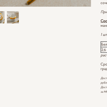
соч
При
Сос
ман
1 шт
Бе
2,6
рас
Сро
гра
Дост
рубл
Дост
за М