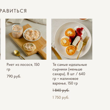
РАВИТЬСЯ
Риет из лосося, 150
Те самые идеальные
гр
сырники (меньше
сахара), 8 шт / 640
790 pуб.
гр + малиновое
варенье, 150 гр
1 840 pуб.
1 750 pуб.