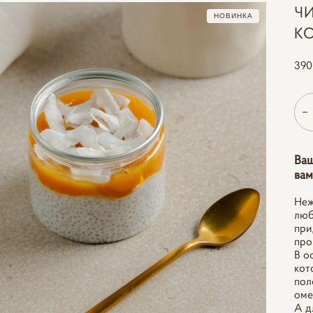
Ч
НОВИНКА
К
390
Ваш
вам
Неж
люб
при
про
В о
кот
пол
оме
А д