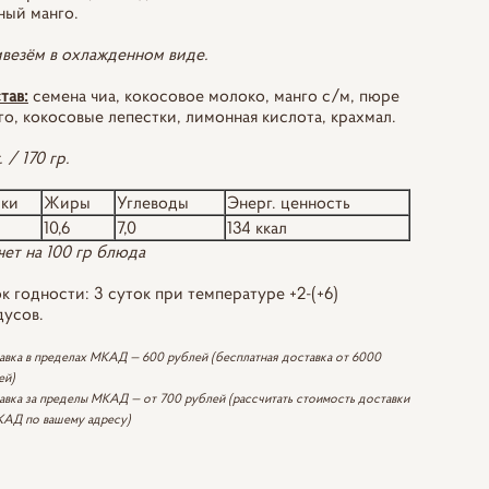
ный манго.
везём в охлажденном виде.
тав:
семена чиа, кокосовое молоко, манго с/м, пюре
го, кокосовые лепестки, лимонная кислота, крахмал.
. / 170 гр.
лки
Жиры
Углеводы
Энерг. ценность
10,6
7,0
134 ккал
чет на 100 гр блюда
к годности: 3 суток при температуре +2-(+6)
дусов.
авка в пределах МКАД — 600 рублей (бесплатная доставка от 6000
ей)
авка за пределы МКАД — от 700 рублей (рассчитать стоимость доставки
КАД по вашему адресу)