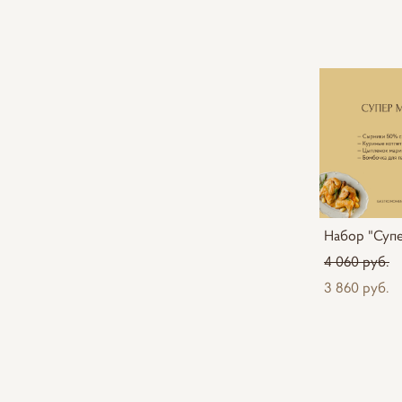
Набор "Суп
4 060 pуб.
3 860 pуб.