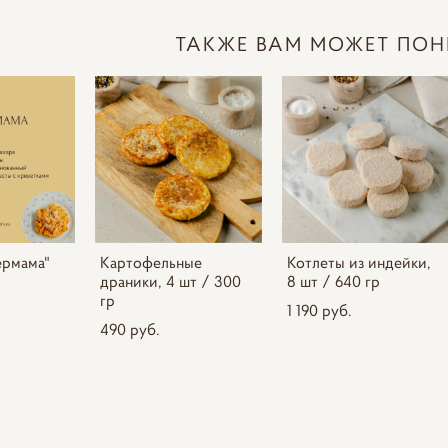
ТАКЖЕ ВАМ МОЖЕТ ПОН
ермама"
Картофельные
Котлеты из индейки,
драники, 4 шт / 300
8 шт / 640 гр
гр
1 190 pуб.
490 pуб.