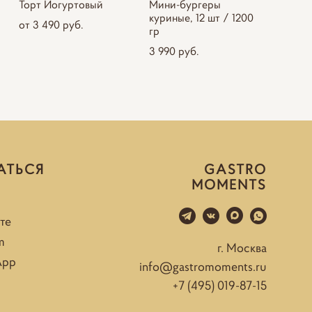
Торт Йогуртовый
Мини-бургеры
куриные, 12 шт / 1200
от 3 490 pуб.
гр
3 990 pуб.
АТЬСЯ
GASTRO
MOMENTS
те
m
г. Москва
App
info@gastromoments.ru
+7 (495) 019-87-15