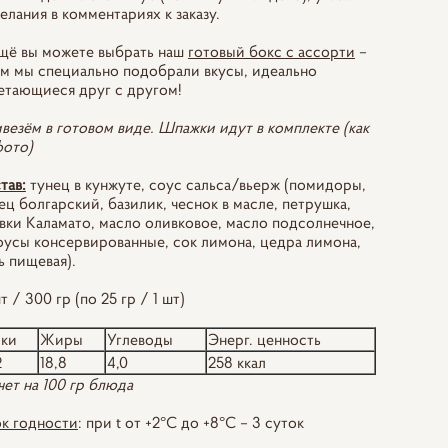
елания в комментариях к заказу.
щё вы можете выбрать наш
готовый бокс с ассорти
–
ём мы специально подобрали вкусы, идеально
етающиеся друг с другом!
везём в готовом виде. Шпажки идут в комплекте (как
фото)
тав:
тунец в кунжуте, соус сальса/вьерж (помидоры,
ец болгарский, базилик, чеснок в масле, петрушка,
вки Каламато, масло оливковое, масло подсолнечное,
оусы консервированные, сок лимона, цедра лимона,
ь пищевая).
т / 300 гр (по 25 гр / 1 шт)
лки
Жиры
Углеводы
Энерг. ценность
2
18,8
4,0
258 ккал
чет на 100 гр блюда
к годности
: при t от +2°С до +8°С – 3 суток