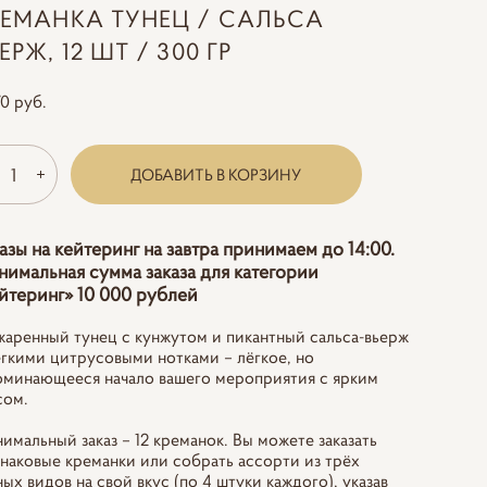
РЕМАНКА ТУНЕЦ / САЛЬСА
ЕРЖ, 12 ШТ / 300 ГР
70 pуб.
ДОБАВИТЬ В КОРЗИНУ
азы на кейтеринг на завтра принимаем до 14:00.
имальная сумма заказа для категории
йтеринг» 10 000 рублей
аренный тунец с кунжутом и пикантный сальса-вьерж
ёгкими цитрусовыми нотками – лёгкое, но
оминающееся начало вашего мероприятия с ярким
сом.
имальный заказ – 12 креманок. Вы можете заказать
наковые креманки или собрать ассорти из трёх
ных видов на свой вкус (по 4 штуки каждого), указав