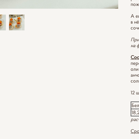
пож
А е
в н
соч
При
на 
Сос
пер
оли
анч
сол
12 ш
Бе
18,
рас
Сро