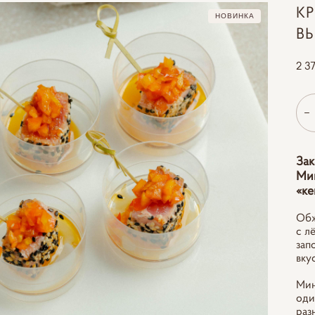
К
НОВИНКА
ВЬ
2 3
Зак
Мин
«ке
Обж
с л
зап
вку
Мин
оди
раз