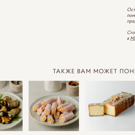
Ост
пом
пре
Сто
в
M
ТАКЖЕ ВАМ МОЖЕТ ПОН