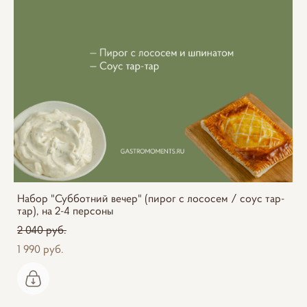
Набор "Субботний вечер" (пирог с лососем / соус тар-
тар), на 2-4 персоны
2 040 pуб.
1 990 pуб.