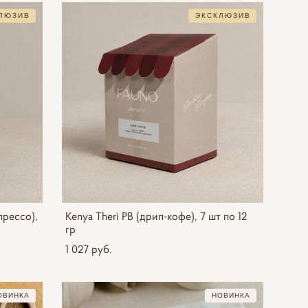
ЛЮЗИВ
ЭКСКЛЮЗИВ
спрессо),
Kenya Theri PB (дрип-кофе), 7 шт по 12
гр
1 027 pуб.
ОВИНКА
НОВИНКА