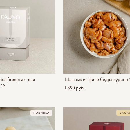
ica (в зернах, для
Шашлык из филе бедра куриный,
 гр
1 390 pуб.
НОВИНКА
ЭКСК