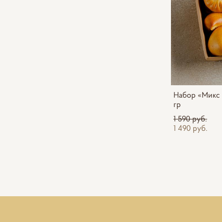
Набор «Микс 
гр
1 590 pуб.
1 490 pуб.