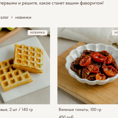
ервыми и решите, какое станет вашим фаворитом!
талог
>
новинки
НОВИНКА
Н
вые, 2 шт / 140 гр
Вяленые томаты, 100 гр
450 pуб.