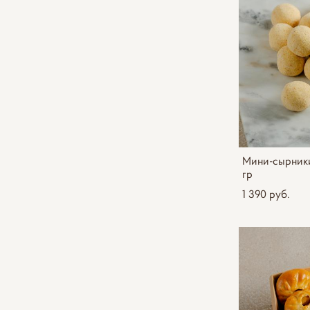
Мини-сырники
гр
1 390 pуб.