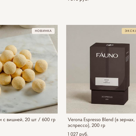
НОВИНКА
ЭКСК
 с вишней, 20 шт / 600 гр
Verona Espresso Blend (в зернах,
эспрессо), 200 гр
1 027 pуб.