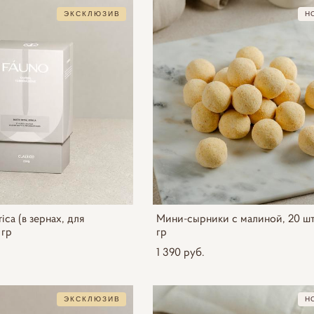
ЭКСКЛЮЗИВ
Н
ica (в зернах, для
Мини-сырники с малиной, 20 шт
 гр
гр
1 390 pуб.
ЭКСКЛЮЗИВ
Н