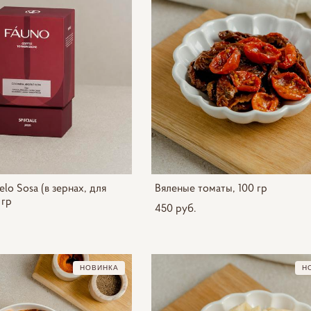
lo Sosa (в зернах, для
Вяленые томаты, 100 гр
 гр
450 pуб.
НОВИНКА
Н