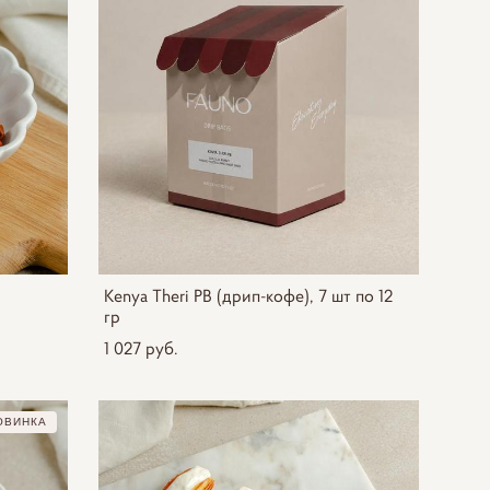
Kenya Theri PB (дрип-кофе), 7 шт по 12
гр
1 027 pуб.
ОВИНКА