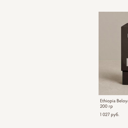
Ethiopia Beloy
200 гр
1 027 pуб.