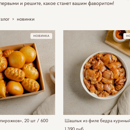
ервыми и решите, какое станет вашим фаворитом!
талог
>
новинки
НОВИНКА
Н
пирожков», 20 шт / 600
Шашлык из филе бедра куриный,
1 390 pуб.