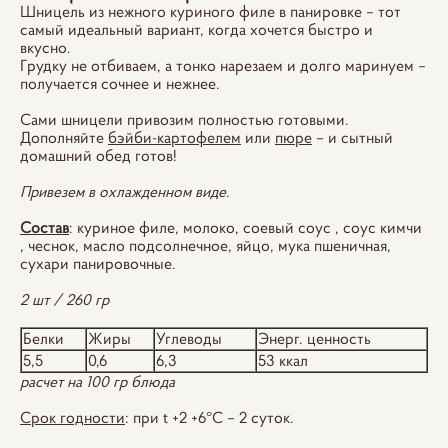
Шницель из нежного куриного филе в панировке – тот
самый идеальный вариант, когда хочется быстро и
вкусно.
Грудку не отбиваем, а тонко нарезаем и долго маринуем –
получается сочнее и нежнее.
Сами шницели привозим полностью готовыми.
Дополняйте
бэйби-картофелем
или
пюре
– и сытный
домашний обед готов!
Привезем в охлажденном виде.
Состав
: куриное филе, молоко, соевый соус , соус кимчи
, чеснок, масло подсолнечное, яйцо, мука пшеничная,
сухари панировочные.
2 шт / 260 гр
Белки
Жиры
Углеводы
Энерг. ценность
5,5
0,6
6,3
53 ккал
расчет на 100 гр блюда
Срок годности
: при t +2 +6°С – 2 суток.